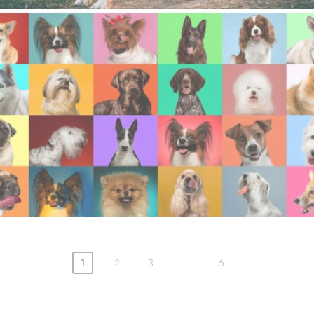
1
2
3
…
6